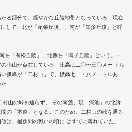
たる部分で、緩やかな丘陵地帯となっている。現在
を境にして、北が「尾張丘陵」、南が「知多丘陵」と呼
以南を「有松丘陵」、北側を「鳴子丘陵」という。一
の小山が点在している。比高は二〇〜三〇メー トル
高い孤峰が「二村山」で、標高七一・八メートルあ
いた。
二村山の峠を通らず、 その南麓、現「濁池」の北縁
海間の「本道」となる。このため、二村山の峠を通る
値は、桶狭間の戦いの頃に はすでに薄れていた。