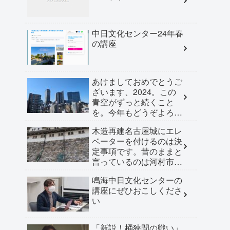
中日文化センター24年春
の講座
あけましておめでとうご
ざいます、2024。この
青空がずっと続くこと
を。今年もどうぞよろし
くお願い申し上げます。
木造再建名古屋城にエレ
ベーターを付けるのは決
定事項です。昔のままと
言っているのは河村市長
だけ
鳴海中日文化センターの
講座にぜひおこしくださ
い
「新説！桶狭間の戦い」