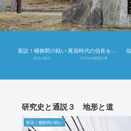
新説！桶狭間の戦い
尾張時代の信長を巡る
新説の解説
中日web連載記事
研究史と通説３ 地形と道
新説！桶狭間の戦い