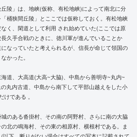
丘陵」は、地峡(仮称、有松地峡)によって南北に分
を「桶狭間丘陵」とここでは仮称しておく。有松地峡
なく、閑道として利用 され始めていた(ここでは原
小牧長久手合戦のときに、徳川軍が進んでいることか
道になっていたと考えられるが、信長が命じて領国の
さなかった。
道、大高道(大高~大脇)、中島から善明寺~丸内~
洲上の丸内古道、中島から南下して平部山越えをした小
だけである 。
城のある沓掛村、その南の阿野村、さらに南の大脇
その北の鳴海村、その東の相原村、横根村である。ま
(以下、断りがない場合はすべての写本に記載されて