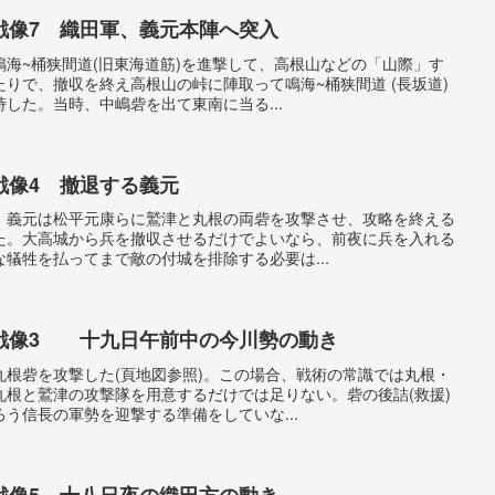
戦像7 織田軍、義元本陣へ突入
海~桶狭間道(旧東海道筋)を進撃して、高根山などの「山際」す
りで、撤収を終え高根山の峠に陣取って鳴海~桶狭間道 (長坂道)
した。当時、中嶋砦を出て東南に当る...
戦像4 撤退する義元
、義元は松平元康らに鷲津と丸根の両砦を攻撃させ、攻略を終える
た。大高城から兵を撤収させるだけでよいなら、前夜に兵を入れる
犠牲を払ってまで敵の付城を排除する必要は...
戦像3 十九日午前中の今川勢の動き
丸根砦を攻撃した(頁地図参照)。この場合、戦術の常識では丸根・
丸根と鷲津の攻撃隊を用意するだけでは足りない。砦の後詰(救援)
う信長の軍勢を迎撃する準備をしていな...
戦像5 十八日夜の織田方の動き