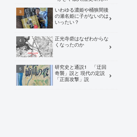
家) 構成＝水野誠志朗
いわゆる濃姫や桶狭間後
(ライター)
の瀬名姫に子がないのは
いったい？
正光寺砦はなぜわからな
くなったのか
研究史と通説1 「迂回
奇襲」説と 現代の定説
「正面攻撃」説