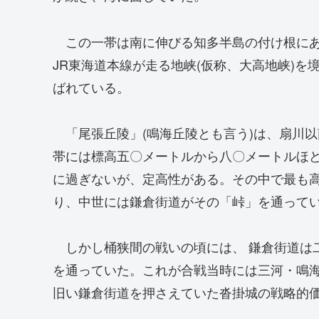
この一帯は南に伸びる知多半島の付け根にあ
JR東海道本線が走る地峡(仮称、大高地峡)
ばれている。
「尾張丘陵」(鳴海丘陵とも言う)は、扇川
帯には標高五〇メートルから八〇メートルほど
に過ぎないが、定高性がある。その中で最も
り、中世には鎌倉街道がその「峠」を通って
しかし桶狭間の戦いの頃には、 鎌倉街道は
を通っていた。これが合戦当時には三河・鳴
旧い鎌倉街道を押さえていた沓掛城の戦略的価