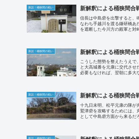
新解釈による桶狭間合
新説！桶狭間の戦い
信長は中島砦を出撃すると、鳴
なわち手越川を渡る鎌研橋あた
を遮断した今川方の殿軍と対峙
新解釈による桶狭間合
新説！桶狭間の戦い
こうした態勢を整えたうえで
と大高城番を元康に交代させ
必要もなければ、翌朝に多大な
新解釈による桶狭間合
新説！桶狭間の戦い
十九日未明、松平元康の隊が
鷲津砦を攻略するためには、
として中島砦方面から来るだろ
新解釈による桶狭間合
新説！桶狭間の戦い