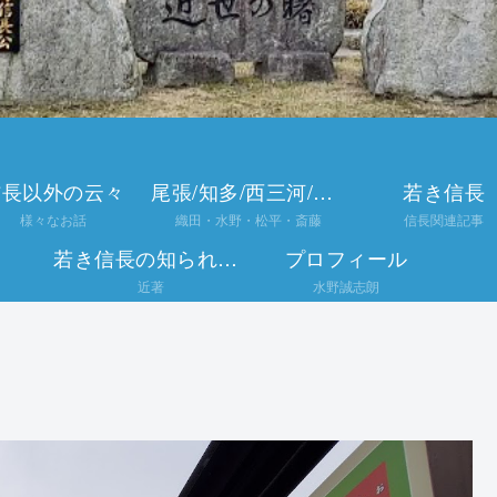
信長以外の云々
尾張/知多/西三河/美濃
若き信長
様々なお話
織田・水野・松平・斎藤
信長関連記事
若き信長の知られざる半生
プロフィール
近著
水野誠志朗