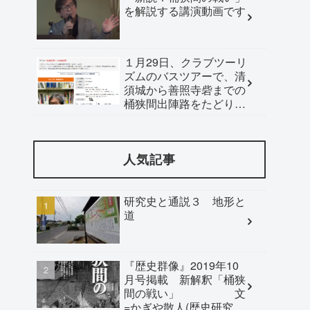
を解説する講演動画です
１月29日、クラブツーリ
ズムのバスツアーで、清
須城から善照寺砦までの
桶狭間出陣路をたどりま
す。ご参加ください。
人気記事
研究史と通説３ 地形と
道
『歴史群像』2019年10
月号掲載 新解釈「桶狭
間の戦い」 文
=かぎや散人(歴史研究