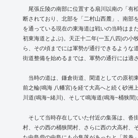
尾張丘陵の南部に位置する扇川以南の「有松
断されており、北部を「二村山西麓」、南部
を通っている現在の東海道は戦いの当時はまだ
初東海道とよぶ)。天正十二年(一五八四)の
ら、その頃までには軍勢が通行できるような
街道整備を始めるまでは、軍勢の通行には適
当時の道は、鎌倉街道、閑道としての原初東海
前之輪(鳴海 八幡宮)を経て大高へと続く砂
川道(鳴海~緒川)、そして鳴海道(鳴海~桶狭間)
そして当時存在していた付近の集落は、沓掛
村、その西の桶狭間村、さらに西の大高村、
た中島砦の中島にも小集落があったと「首巻」