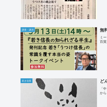
無
講座・講演
ミー
百貨
ど
若き信長
「中
から