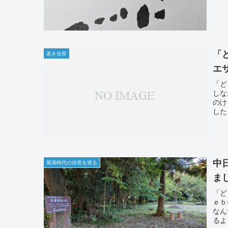
「
若き信長
エ
「ど
しな
のけ
した
中
尾張時代の信長を巡る
ま
「ど
ｅｂ
なん
るよ