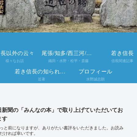
信長以外の云々
尾張/知多/西三河/美濃
若き信長
様々なお話
織田・水野・松平・斎藤
信長関連記事
若き信長の知られざる半生
プロフィール
近著
水野誠志朗
日新聞の「みんなの本」で取り上げていただいてお
ます
っと前になりますが、ありがたい書評をいただきました。お読み
だければ幸いです。