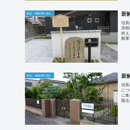
新
新説！桶狭間の戦い
信長
高根
終え
殿軍
新
新説！桶狭間の戦い
信長
につ
に集
陥る