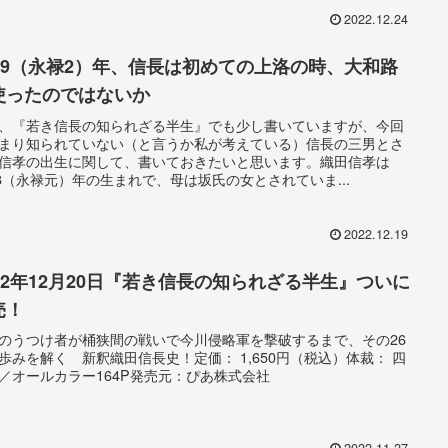
2022.12.24
559（永禄2）年、信長は初めての上洛の時、大和路
使ったのではないか
、『若き信長の知られざる半生』でも少し書いていますが、今回
まり知られていない（と言うか私が考えている）信長の三男とさ
信孝の出生に関して、書いておきたいと思います。織田信孝は
58（永禄元）年の生まれで、母は坂氏の女とされていま...
2022.12.19
022年12月20日『若き信長の知られざる半生』ついに
売！
のうつけ者が桶狭間の戦いで今川侵略軍を撃破するまで、その26
歩みを解く 新釈織田信長史！定価： 1,650円（税込）体裁： 四
／オールカラー164P発売元：ぴあ株式会社
2022.11.27