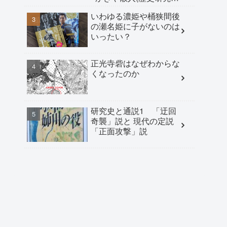
家) 構成＝水野誠志朗
いわゆる濃姫や桶狭間後
(ライター)
の瀬名姫に子がないのは
いったい？
正光寺砦はなぜわからな
くなったのか
研究史と通説1 「迂回
奇襲」説と 現代の定説
「正面攻撃」説