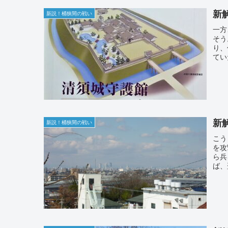
新
新説！桶狭間の戦い
一方
そう
り、
てい
新
新説！桶狭間の戦い
こう
を攻
ら兵
ば、