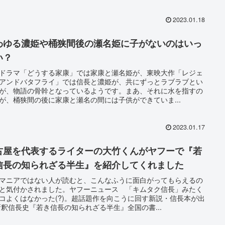
2023.01.18
わゆる濃姫や桶狭間後の瀬名姫に子がないのはいっ
い？
ドラマ「どうする家康」では家康と瀬名姫が、東映大作「レジェ
アンドバタフライ」では信長と濃姫が、共にずっとラブラブとい
が、物語の骨幹となっているようです。まあ、それに水を指すの
が、桶狭間の後に家康と瀬名の間には子供ができていま...
2023.01.17
古屋を代表するライターの大竹くんがヤフーで『若
信長の知られざる半生』を紹介してくれました
マニアではない人が読むと、こんなふうに面白がってもらえるの
と気付かされました。ヤフーニュース 「キムタク信長」みたく
コよくはなかった(?)。超話題作を向こうに回す新説・信長本が出
新釈信長史『若き信長の知られざる半生』全国の書...