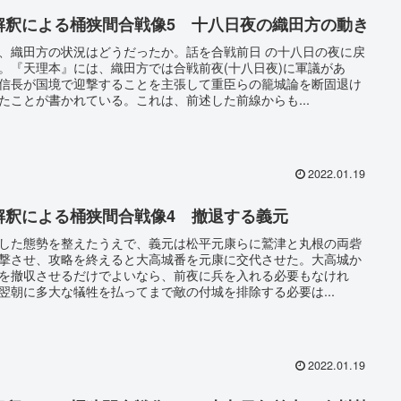
解釈による桶狭間合戦像5 十八日夜の織田方の動き
、織田方の状況はどうだったか。話を合戦前日 の十八日の夜に戻
。『天理本』には、織田方では合戦前夜(十八日夜)に軍議があ
信長が国境で迎撃することを主張して重臣らの籠城論を断固退け
たことが書かれている。これは、前述した前線からも...
2022.01.19
解釈による桶狭間合戦像4 撤退する義元
した態勢を整えたうえで、義元は松平元康らに鷲津と丸根の両砦
撃させ、攻略を終えると大高城番を元康に交代させた。大高城か
を撤収させるだけでよいなら、前夜に兵を入れる必要もなけれ
翌朝に多大な犠牲を払ってまで敵の付城を排除する必要は...
2022.01.19