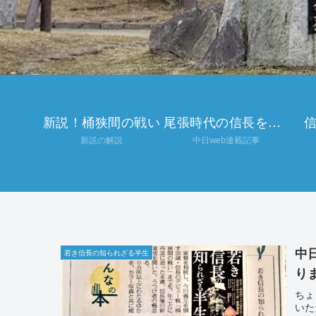
新説！桶狭間の戦い
尾張時代の信長を巡る
新説の解説
中日web連載記事
中
若き信長の知られざる半生
り
ちょ
いた