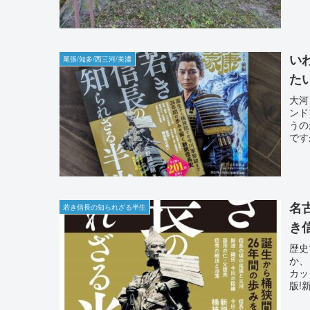
い
尾張/知多/西三河/美濃
た
大河
ンド
うの
です
名
若き信長の知られざる半生
き
歴史
か、
カッ
版!