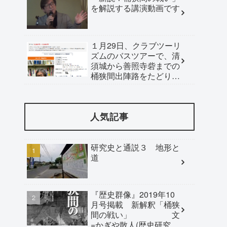
を解説する講演動画です
１月29日、クラブツーリ
ズムのバスツアーで、清
須城から善照寺砦までの
桶狭間出陣路をたどりま
す。ご参加ください。
人気記事
研究史と通説３ 地形と
道
『歴史群像』2019年10
月号掲載 新解釈「桶狭
間の戦い」 文
=かぎや散人(歴史研究