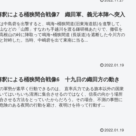
解釈による桶狭間合戦像7 織田軍、義元本陣へ突入
は中島砦を出撃すると、鳴海~桶狭間道(旧東海道筋)を進撃して、
山などの「山際」すなわち手越川を渡る鎌研橋あたりで、撤収を
高根山の峠に陣取って鳴海~桶狭間道 (長坂道)を遮断した今川方の
と対峙した。当時、中嶋砦を出て東南に当る...
2022.01.19
解釈による桶狭間合戦像6 十九日の織田方の動き
の軍勢が素早く行動できるのは、 直率兵力である旗本以外の国衆
いてはいちいち清洲に集合させるのではなく、信長の向かう場所
合させる方法をとっていたからだろう。その場合、不測の事態に
危険のある夜間の行動を避け、夜明けを待って行動す...
2022.01.19