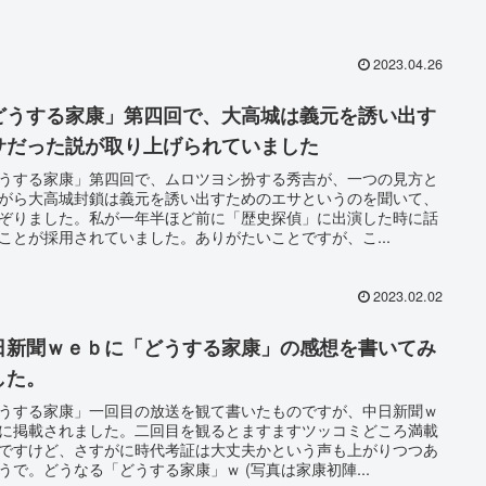
2023.04.26
どうする家康」第四回で、大高城は義元を誘い出す
サだった説が取り上げられていました
うする家康」第四回で、ムロツヨシ扮する秀吉が、一つの見方と
がら大高城封鎖は義元を誘い出すためのエサというのを聞いて、
ぞりました。私が一年半ほど前に「歴史探偵」に出演した時に話
ことが採用されていました。ありがたいことですが、こ...
2023.02.02
日新聞ｗｅｂに「どうする家康」の感想を書いてみ
した。
うする家康」一回目の放送を観て書いたものですが、中日新聞ｗ
に掲載されました。二回目を観るとますますツッコミどころ満載
ですけど、さすがに時代考証は大丈夫かという声も上がりつつあ
うで。どうなる「どうする家康」ｗ (写真は家康初陣...