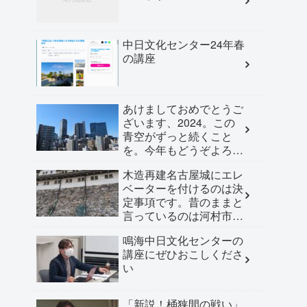
中日文化センター24年春
の講座
あけましておめでとうご
ざいます、2024。この
青空がずっと続くこと
を。今年もどうぞよろし
くお願い申し上げます。
木造再建名古屋城にエレ
ベーターを付けるのは決
定事項です。昔のままと
言っているのは河村市長
だけ
鳴海中日文化センターの
講座にぜひおこしくださ
い
「新説！桶狭間の戦い」