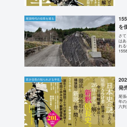
1
尾張時代の信長を巡る
を
さて
はあ
れる
15
2
若き信長の知られざる半生
発
尾張
年の
六判