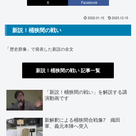
X
Facebook
2022.01.15
2023.12.15
新説！桶狭間の戦い
「
歴史群像」で発表した新説の全文
新説！桶狭間の戦い 記事
一覧
「新説！桶狭間の戦い」を解説する講
演動画です
新解釈による桶狭間合戦像7 織田
軍、義元本陣へ突入