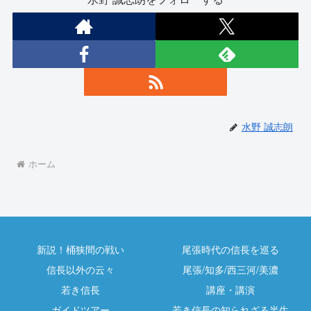
水野 誠志朗
ホーム
新説！桶狭間の戦い
尾張時代の信長を巡る
信長以外の云々
尾張/知多/西三河/美濃
若き信長
講座・講演
ガイドツアー
若き信長の知られざる半生