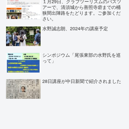
１月29日、クラブツーリズムのバスツ
アーで、清須城から善照寺砦までの桶
狭間出陣路をたどります。ご参加くだ
さい。
水野誠志朗、2024年の講座予定
シンポジウム「尾張東部の水野氏を巡
って」
28日講座が中日新聞で紹介されました