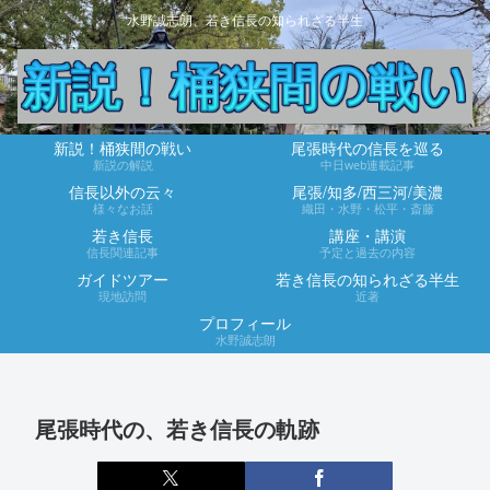
水野誠志朗、若き信長の知られざる半生
新説！桶狭間の戦い
尾張時代の信長を巡る
新説の解説
中日web連載記事
信長以外の云々
尾張/知多/西三河/美濃
様々なお話
織田・水野・松平・斎藤
若き信長
講座・講演
信長関連記事
予定と過去の内容
ガイドツアー
若き信長の知られざる半生
現地訪問
近著
プロフィール
水野誠志朗
尾張時代の、若き信長の軌跡