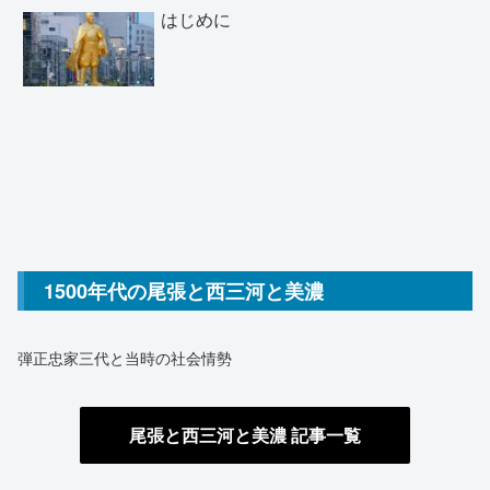
はじめに
1500年代の尾張と西三河と美濃
弾正忠家三代と当時の社会情勢
尾張と西三河と美濃 記事
一覧