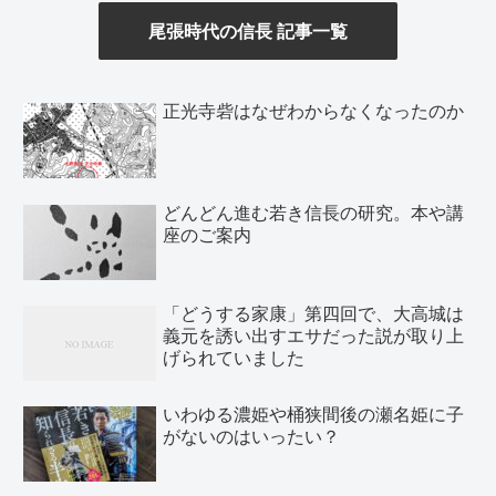
尾張時代の信長 記事
一覧
正光寺砦はなぜわからなくなったのか
どんどん進む若き信長の研究。本や講
座のご案内
「どうする家康」第四回で、大高城は
義元を誘い出すエサだった説が取り上
げられていました
いわゆる濃姫や桶狭間後の瀬名姫に子
がないのはいったい？