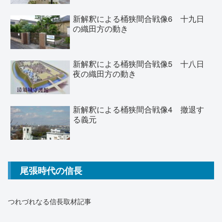
新解釈による桶狭間合戦像6 十九日
の織田方の動き
新解釈による桶狭間合戦像5 十八日
夜の織田方の動き
新解釈による桶狭間合戦像4 撤退す
る義元
尾張時代の信長
つれづれなる信長取材記事