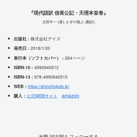
『現代語訳 信長公記・天理本首巻』
太田牛一 (著), かぎや散人 (翻訳)
出版社‏ : ‎
株式会社デイズ
発売日‏ : ‎
2018/1/20
単行本（ソフトカバー） ‏: ‎
264ページ
ISBN-10‏ : ‎
4990940512
ISBN-13 :
978-4990940515
WEB：
https://shinchokoki.jp/
amazon
購入
：
公式WEBサイト
水野 誠志朗をフォローする